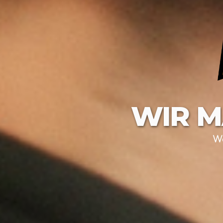
WIR M
We