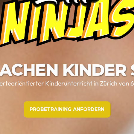
ACHEN KINDER 
rteorientierter Kinderunterricht in Zürich von 
PROBETRAINING ANFORDERN