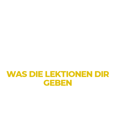
Wir balancieren traditionelle
Kampfkunsttechniken mit modernen
Lehrmethoden, sodass unsere Kurse für alle
zugänglich und ansprechend sind.
Ob dein Kind ein neues Hobby beginnen,
seine Fitness verbessern oder Selbstvertrauen
gewinnen möchte, Little Ninjas ist der
perfekte Ort, um zu starten!
WAS DIE LEKTIONEN DIR
GEBEN