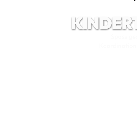
KINDER
Spassiges
Koordination