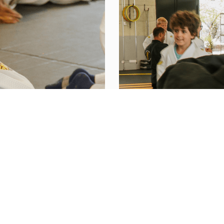
LITTLE NINJAS (A
okus auf Kraft, Fitness
Ein unterhaltsamer, spie